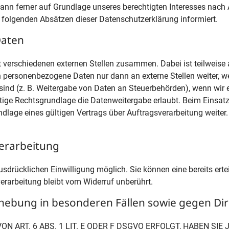
kann ferner auf Grundlage unseres berechtigten Interesses nach Ar
n folgenden Absätzen dieser Datenschutzerklärung informiert.
Daten
it verschiedenen externen Stellen zusammen. Dabei ist teilweis
en personenbezogene Daten nur dann an externe Stellen weiter, 
t sind (z. B. Weitergabe von Daten an Steuerbehörden), wenn wir ei
ge Rechtsgrundlage die Datenweitergabe erlaubt. Beim Einsatz 
age eines gültigen Vertrags über Auftragsverarbeitung weiter.
verarbeitung
sdrücklichen Einwilligung möglich. Sie können eine bereits erteil
erarbeitung bleibt vom Widerruf unberührt.
hebung in besonderen Fällen sowie gegen Dir
ART. 6 ABS. 1 LIT. E ODER F DSGVO ERFOLGT, HABEN SIE 