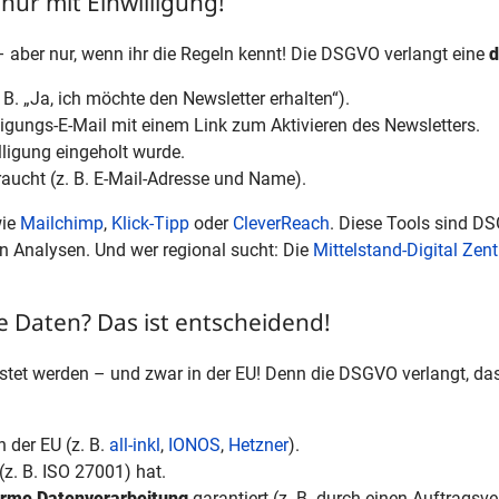
nur mit Einwilligung!
– aber nur, wenn ihr die Regeln kennt! Die DSGVO verlangt eine
d
B. „Ja, ich möchte den Newsletter erhalten“).
igungs-E-Mail mit einem Link zum Aktivieren des Newsletters.
ligung eingeholt wurde.
braucht (z. B. E-Mail-Adresse und Name).
wie
Mailchimp
,
Klick-Tipp
oder
CleverReach
. Diese Tools sind D
en Analysen. Und wer regional sucht: Die
Mittelstand-Digital Ze
 Daten? Das ist entscheidend!
tet werden – und zwar in der EU! Denn die DSGVO verlangt, da
n der EU (z. B.
all-inkl
,
IONOS
,
Hetzner
).
(z. B. ISO 27001) hat.
me Datenverarbeitung
garantiert (z. B. durch einen Auftragsve