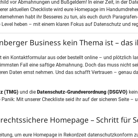
hild vor Abmahnungen und Bußgeldern! In einer Zeit, in der Date
unserer aktuellen Checkliste wird eure Homepage im Handumdreh
nternehmen habt ihr Besseres zu tun, als euch durch Paragraf
 Level heben – mit einem klaren Fokus auf Datenschutz und reg
erger Business kein Thema ist – das ih
t ein Kontaktformular aus oder bestellt online – und plötzlich l
immsten Fall eine saftige Abmahnung. Doch das muss nicht sein!
eren Daten ernst nehmen. Und das schafft Vertrauen – genau da
tz (TMG)
und die
Datenschutz-Grundverordnung (DSGVO)
kein
anik: Mit unserer Checkliste seid ihr auf der sicheren Seite –
 rechtssichere Homepage – Schritt für Sc
-Anleitung, um eure Homepage in Rekordzeit datenschutzkonform zu