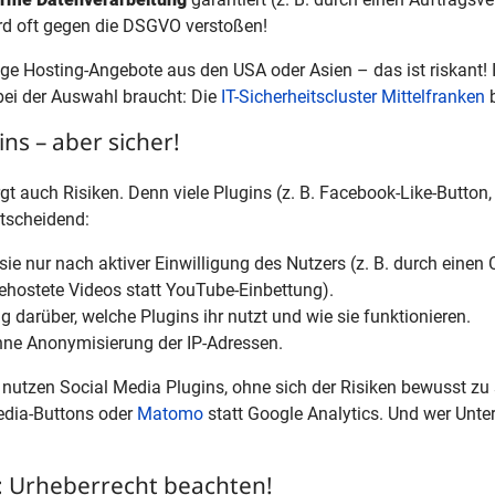
rd oft gegen die DSGVO verstoßen!
e Hosting-Angebote aus den USA oder Asien – das ist riskant! I
 bei der Auswahl braucht: Die
IT-Sicherheitscluster Mittelfranken
b
ns – aber sicher!
gt auch Risiken. Denn viele Plugins (z. B. Facebook-Like-Butto
ntscheidend:
 sie nur nach aktiver Einwilligung des Nutzers (z. B. durch einen
gehostete Videos statt YouTube-Einbettung).
g darüber, welche Plugins ihr nutzt und wie sie funktionieren.
hne Anonymisierung der IP-Adressen.
utzen Social Media Plugins, ohne sich der Risiken bewusst zu se
edia-Buttons oder
Matomo
statt Google Analytics. Und wer Unte
: Urheberrecht beachten!